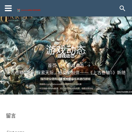
游戏动态
首页
游戏动态
上古卷轴5随从(探索天际，结交新伙伴——《上古卷轴5》新随
从介绍)
留言