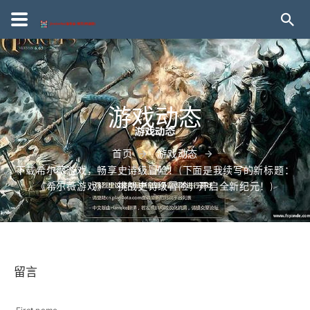
游戏动态
首页
游戏动态
下载希尔薇游戏，畅享史诗级冒险！(下面是我续写的新标题：
《希尔薇游戏》：挑战史诗级冒险，开启全新纪元！)
留言